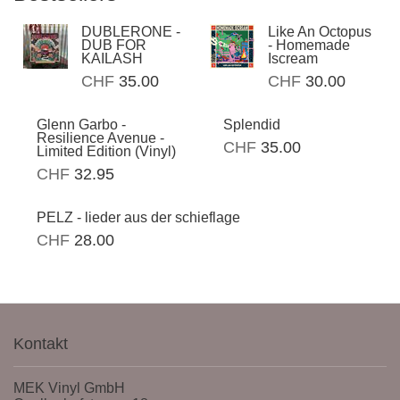
DUBLERONE -
Like An Octopus
DUB FOR
- Homemade
KAILASH
Iscream
CHF
35.00
CHF
30.00
Glenn Garbo -
Splendid
Resilience Avenue -
CHF
35.00
Limited Edition (Vinyl)
CHF
32.95
PELZ - lieder aus der schieflage
CHF
28.00
Kontakt
MEK Vinyl GmbH