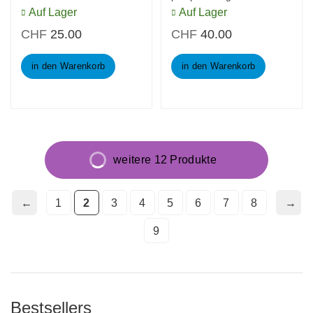
of mankind (Japan Edition)
Auf Lager
Auf Lager
CHF
25.00
CHF
40.00
in den Warenkorb
in den Warenkorb
weitere 12 Produkte
1
2
3
4
5
6
7
8
9
Bestsellers