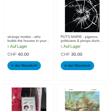
strange modes - who
PUTS MARIE - pigeons,
builds the houses in your
politicians & pinups during
head
the end time of mankind
Auf Lager
Auf Lager
CHF
40.00
CHF
30.00
in den Warenkorb
in den Warenkorb