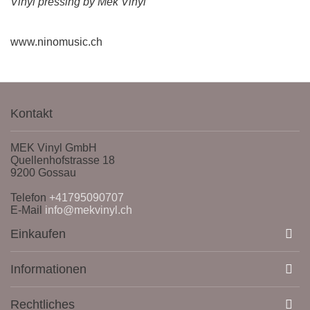
Vinyl pressing by Mek Vinyl
www.ninomusic.ch
Kontakt
MEK Vinyl GmbH
Quellenhofstrasse 18
9200 Gossau
Telefon
+41795090707
E-Mail
info@mekvinyl.ch
Einkaufen
Informationen
Rechtliches