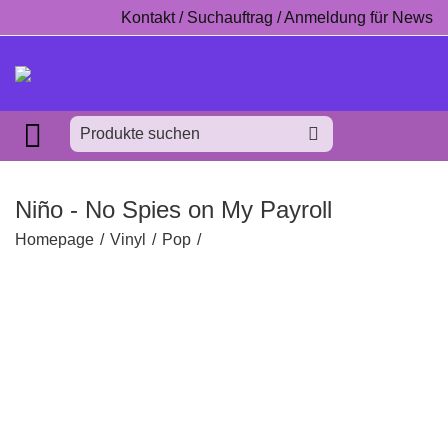
Kontakt / Suchauftrag / Anmeldung für News
Niño - No Spies on My Payroll
Homepage
/
Vinyl
/
Pop
/