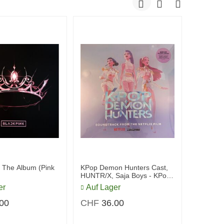
- The Album (Pink
KPop Demon Hunters Cast,
HUNTR/X, Saja Boys - KPop
Demon Hunters (Ltd.
er
Auf Lager
International Retail Exkl.
Light Blue Smoke LP)
.00
CHF
36.00