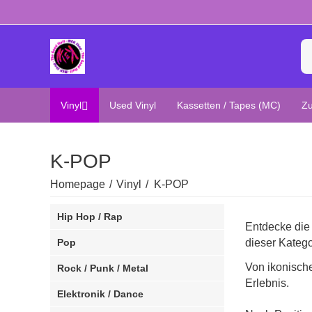
Vinyl
Used Vinyl
Kassetten / Tapes (MC)
Z
K-POP
Homepage
/
Vinyl
/
K-POP
Hip Hop / Rap
Entdecke die 
Pop
dieser Katego
Von ikonisch
Rock / Punk / Metal
Erlebnis.
Elektronik / Dance