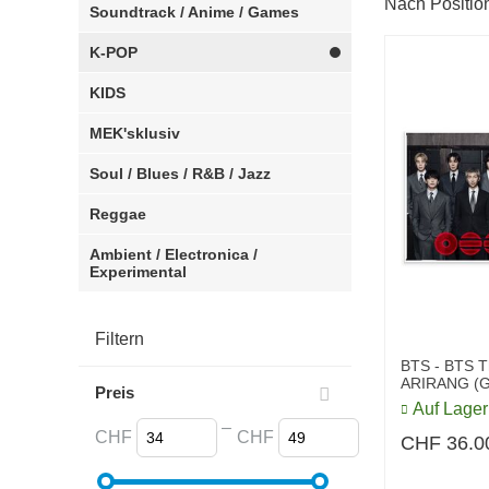
Nach Positio
Soundtrack / Anime / Games
K-POP
KIDS
MEK'sklusiv
Soul / Blues / R&B / Jazz
Reggae
Ambient / Electronica /
Experimental
Filtern
BTS - BTS T
ARIRANG (G
Preis
Auf Lager
–
CHF
CHF
CHF
36.0