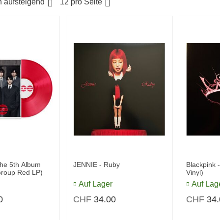
n aufsteigend
12 pro Seite
he 5th Album
JENNIE - Ruby
Blackpink 
roup Red LP)
Vinyl)
Auf Lager
Auf Lag
0
CHF
34.00
CHF
34