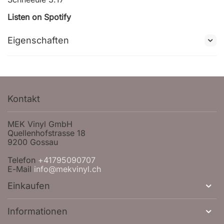
Listen on Spotify
Eigenschaften
Kontakt
MEK Vinyl GmbH
Quellenhofstrasse 18
9200 Gossau
Telefon
+41795090707
E-Mail
info@mekvinyl.ch
Einkaufen
Informationen