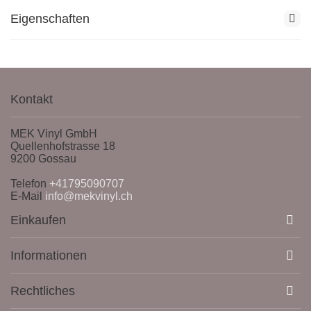
Eigenschaften
Kontakt
MEK Vinyl GmbH
Quellenhofstrasse 18
9200 Gossau
Telefon
+41795090707
E-Mail
info@mekvinyl.ch
Einkaufen
Informationen
Rechtliches